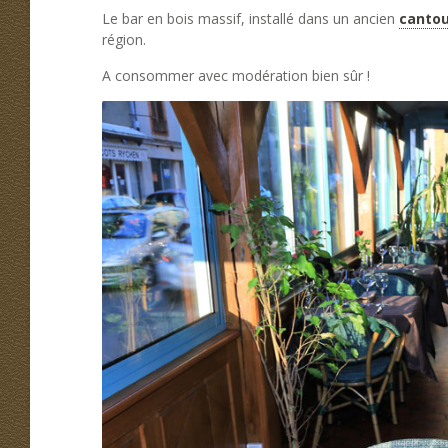
Le bar en bois massif, installé dans un ancien
canto
région.
A consommer avec modération bien sûr !